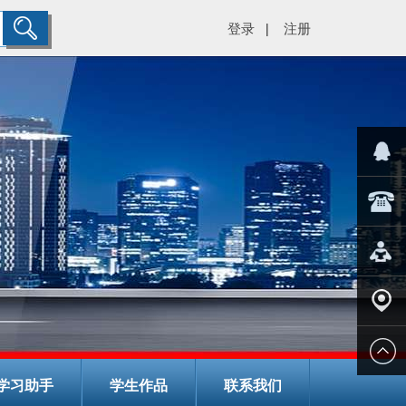
登录
注册
|
="color:#
在线客
029-
服
8266782
在线报
名
学校地
学习助手
学生作品
联系我们
址