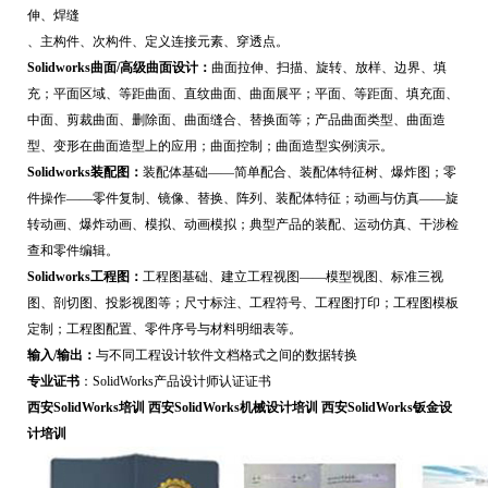
伸、焊缝
、主构件、次构件、定义连接元素、穿透点。
Solidworks曲面/高级曲面设计：
曲面拉伸、扫描、旋转、放样、边界、填
充；平面区域、等距曲面、直纹曲面、曲面展平；平面、等距面、填充面、
中面、剪裁曲面、删除面、曲面缝合、替换面等；产品曲面类型、曲面造
型、变形在曲面造型上的应用；曲面控制；曲面造型实例演示。
Solidworks装配图：
装配体基础——简单配合、装配体特征树、爆炸图；零
件操作——零件复制、镜像、替换、阵列、装配体特征；动画与仿真——旋
转动画、爆炸动画、模拟、动画模拟；典型产品的装配、运动仿真、干涉检
查和零件编辑。
Solidworks工程图：
工程图基础、建立工程视图——模型视图、标准三视
图、剖切图、投影视图等；尺寸标注、工程符号、工程图打印；工程图模板
定制；工程图配置、零件序号与材料明细表等。
输入/输出：
与不同工程设计软件文档格式之间的数据转换
专业证书
：SolidWorks产品设计师
认证证书
西安SolidWorks培训
西安SolidWorks机械设计培训
西安SolidWorks钣金设
计培训