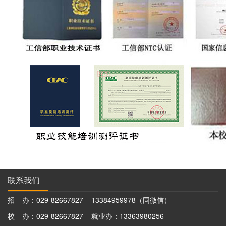
联系我们
招 办：029-82667827 13384959978（同微信）
校 办：029-82667827 就业办：13363980256