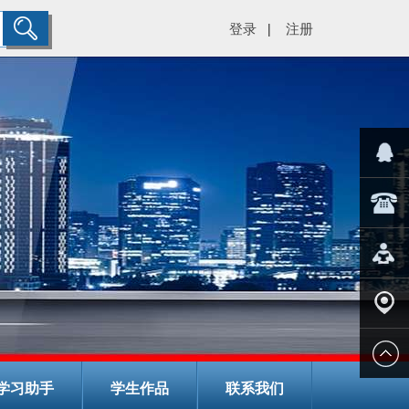
登录
注册
|
="color:#
在线客
029-
服
8266782
在线报
名
学校地
学习助手
学生作品
联系我们
址