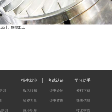
械设计
、数控加工
招生就业
考试认证
学习助手
培训
-报名须知
-证书介绍
-资料下载
训
-师资力量
-证书查询
-课表信息
ks培训
-就业明星
-技术交流