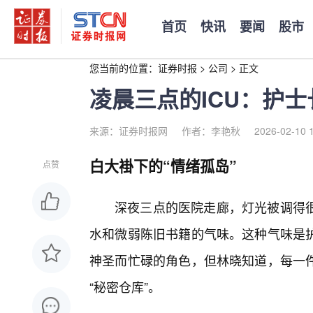
首页
快讯
要闻
股市
您当前的位置：
证券时报
>
公司
>
正文
凌晨三点的ICU：护士
来源：证券时报网
作者：李艳秋
2026-02-10 
白大褂下的“情绪孤岛”
点赞
深夜三点的医院走廊，灯光被调得
水和微弱陈旧书籍的气味。这种气味是
神圣而忙碌的角色，但林晓知道，每一
“秘密仓库”。