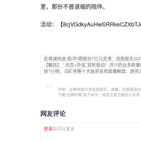
里，那份不曾退缩的陪伴。
活动：【
8cjVGdkyAuHwSRRkeCZXbTJ
定增减持迷;局|华!鼎股份7亿元定增：控股股东以2.
【瞩目】.“.内生+外延”双轮驱动！济川药业多款
徐?小明、冯矿伟等十大投资名师直播解盘：游资
声明：证券时报力求信息真实、准确，文章提及内
下载“证券时报”官方APP，或关注官方微信公众
网友评论
登录
后可以发言