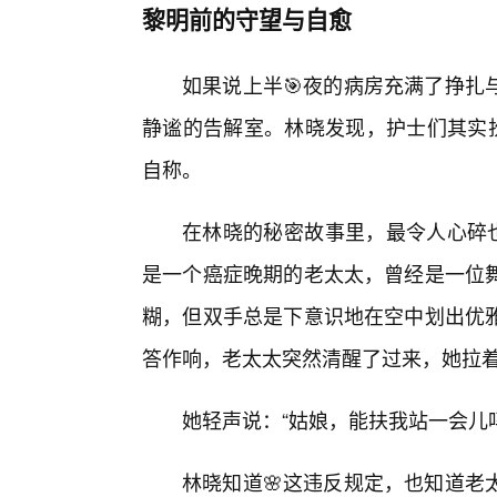
黎明前的守望与自愈
如果说上半🎯夜的病房充满了挣扎
静谧的告解室。林晓发现，护士们其实扮
自称。
在林晓的秘密故事里，最令人心碎也
是一个癌症晚期的老太太，曾经是一位
糊，但双手总是下意识地在空中划出优
答作响，老太太突然清醒了过来，她拉
她轻声说：“姑娘，能扶我站一会儿
林晓知道🌸这违反规定，也知道老