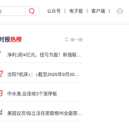
公众号
电子报
客户端
时报
热榜
换一换
净利;润!4亿元，扭亏为盈！新强联公布半年报
沈阳?机床<：>截至2025年9月30日，公司的股东人数为75002户
中水渔,业连收3个涨停板
美国议员!拟立法在密歇根州全面禁止互联网色情内容