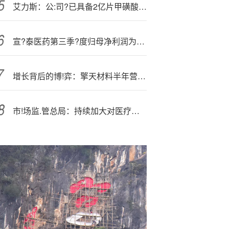
艾力斯：公:司?已具备2亿片甲磺酸伏美替尼片固体制剂生产能力
宣?泰医药第三季?度归母净利润为1788万元，同比下降53.5%
增长背后的博!弈：擎天材料半年营收6.08亿逆势稳增
市!场监.管总局：持续加大对医疗广告活动的监管力度，重拳打击各类“神医”广告