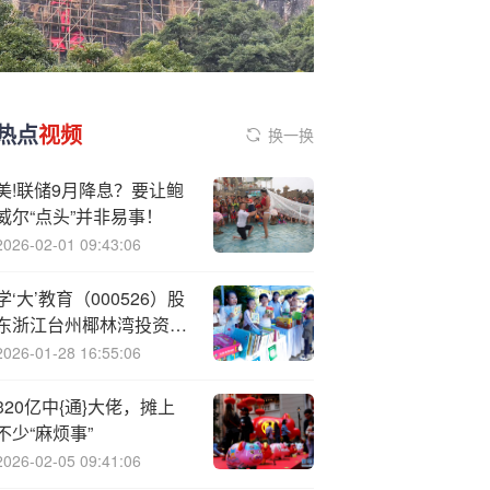
热点
视频
换一换
美!联储9月降息？要让鲍
威尔“点头”并非易事！
2026-02-01 09:43:06
学‘大’教育（000526）股
东浙江台州椰林湾投资策
划有限公司质押210万
2026-01-28 16:55:06
股，占总股本1.72%
320亿中{通}大佬，摊上
不少“麻烦事”
2026-02-05 09:41:06