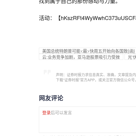
找到属于自己的那份感动与力量。
活动：【
hKszRFt4WyWwhC373uUSCF
美国总统特朗普可能<最>快周五开始向各国致{函}
云:业务竞争加剧，亚马逊股票吸引力受挫
光‘
声明：证券时报力求信息真实、准确，文章提及内
下载“证券时报”官方APP，或关注官方微信公众
网友评论
登录
后可以发言