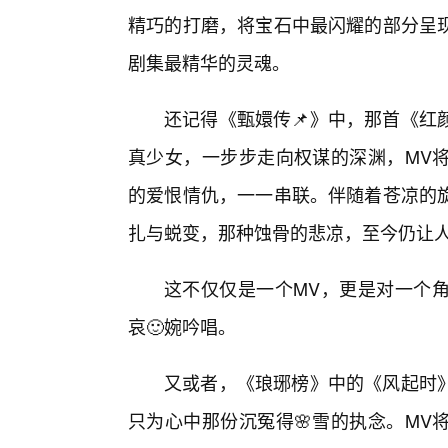
精巧的打磨，将宝石中最闪耀的部分呈
剧集最精华的灵魂。
还记得《甄嬛传📌》中，那首《红
真少女，一步步走向权谋的深渊，MV
的爱恨情仇，一一串联。伴随着苍凉的旋
扎与蜕变，那种蚀骨的悲凉，至今仍让
这不仅仅是一个MV，更是对一个
哀🙂婉吟唱。
又或者，《琅琊榜》中的《风起时
只为心中那份沉冤得🌸雪的执念。MV