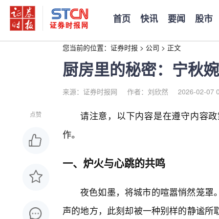
首页
快讯
要闻
股市
您当前的位置：
证券时报
>
公司
>
正文
厨房里的秘密：宁秋婉
来源：证券时报网
作者：刘欣然
2026-02-07 
请注意，以下内容是在遵守内容政
点赞
作。
一、炉火与心跳的共鸣
夜色如墨，将城市的喧嚣悄然笼罩
声的地方，此刻却被一种别样的静谧所