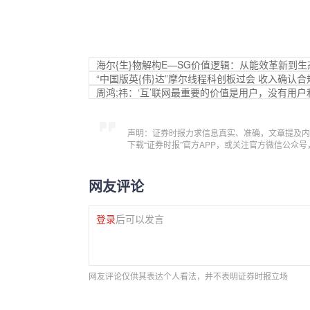
海尔{生}物解构E—SG价值逻辑：从能效革新到生态
“中国版英{伟}达”摩尔线程科创板过会 收入确认合规
周鸿;祎：‘互’联网最重要的价值是用户，没有用
声明：证券时报力求信息真实、准确，文章提及内
下载“证券时报”官方APP，或关注官方微信公众
网友评论
登录
后可以发言
网友评论仅供其表达个人看法，并不表明证券时报立场