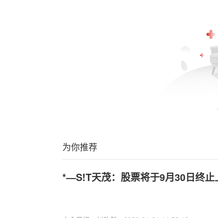
为你推荐
*—S!T天茂：股票将于9月30日终