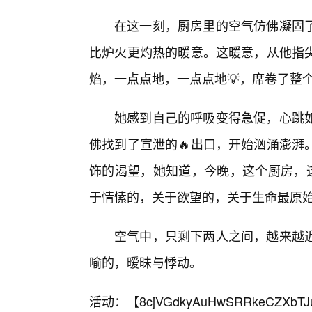
在这一刻，厨房里的空气仿佛凝固
比炉火更灼热的暖意。这暖意，从他指
焰，一点点地，一点点地💡，席卷了整
她感到自己的呼吸变得急促，心跳
佛找到了宣泄的🔥出口，开始汹涌澎湃
饰的渴望，她知道，今晚，这个厨房，
于情愫的，关于欲望的，关于生命最原
空气中，只剩下两人之间，越来越
喻的，暧昧与悸动。
活动：【
8cjVGdkyAuHwSRRkeCZXbTJ