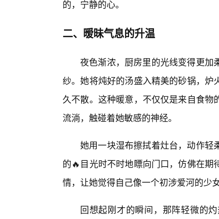
的，宁静的心。
二、暧昧气息的升温
夜色渐浓，厨房里的光线变得更加
纱。她将炖好的汤盛入精美的砂锅，炉
久不散。这种暖意，不仅仅是来自食物
流淌，触碰着她敏感的神经。
她用一块湿布擦拭着灶台，动作轻
的🔥目光时不时地瞟向门口，仿佛在期
情，让她觉得自己像一个初涉爱河的少
回想起刚才的瞬间，那阵轻微的灼